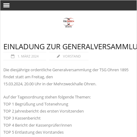
EINLADUNG ZUR GENERALVERSAMMLUN
1. MÄRZ 2024
VORSTAND
Die diesjährige ordentliche Generalversammlung der TSG Ohren 1895
findet statt am Freitag, den
15.03.2024, 20.00 Uhr in der Mehrzweckhalle Ohren.
Auf der Tagesordnung stehen folgende Themen:
TOP 1 Begrüßung und Totenehrung
TOP 2 Jahresbericht des ersten Vorsitzenden
TOP 3 Kassenbericht
TOP 4 Bericht der Kassenprüfer/innen
TOP 5 Entlastung des Vorstandes